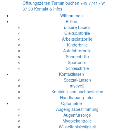
Öffnungszeiten
Termin buchen
+49 7741 / 91
37 33
Kontakt & Infos
Willkommen
Brillen
unsere Labels
Gleitsichtbrille
Arbeitsplatzbrille
Kinderbrille
Autofahrerbrille
Sonnenbrille
Sportbrille
Schiessbrille
Kontaktlinsen
Spezial-Linsen
myeye2
Kontaktlinsen nachbestellen
Handhabung-Infos
Optometrie
Augenglasbestimmung
Augenfürsorge
Myopiekontrolle
Winkelfehlsichtigkeit